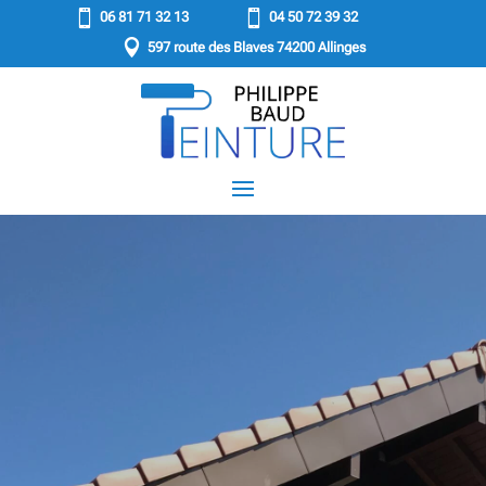


06 81 71 32 13
04 50 72 39 32

597 route des Blaves 74200 Allinges