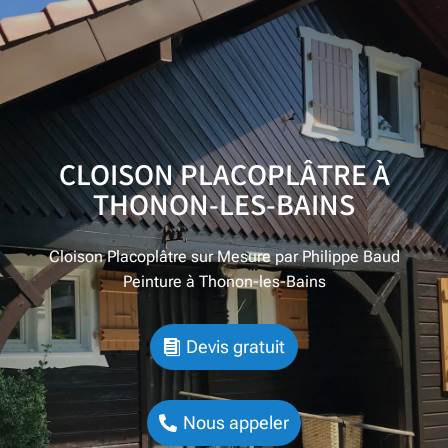
CLOISON PLACOPLÂTRE À
THONON-LES-BAINS
Cloison Placoplâtre sur Mesure par Philippe Baud
Peinture à
Thonon-les-Bains
Devis gratuit
Nous appeler