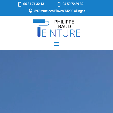


06 81 71 32 13
04 50 72 39 32

597 route des Blaves 74200 Allinges