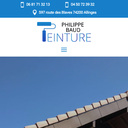


06 81 71 32 13
04 50 72 39 32

597 route des Blaves 74200 Allinges