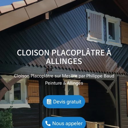
CLOISON PLACOPLÂTRE À
ALLINGES
Cloison Placoplâtre sur Mesure par Philippe Baud
Peinture à Allinges
Devis gratuit
Nous appeler