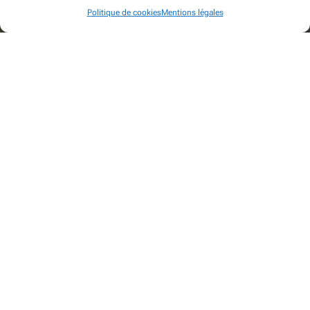

Politique de cookies
Mentions légales
baud.philippe2@orange.fr
NAVIGATION
Accueil
Contact
Mentions légales
RÉALISATION